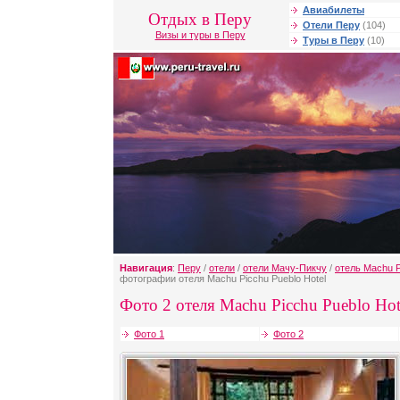
Авиабилеты
Отдых в Перу
Отели Перу
(104)
Визы и туры в Перу
Туры в Перу
(10)
Навигация
:
Перу
/
отели
/
отели Мачу-Пикчу
/
отель Machu P
фотографии отеля Machu Picchu Pueblo Hotel
Фото 2 отеля Machu Picchu Pueblo Hot
Фото 1
Фото 2