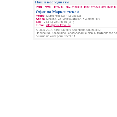
Наши координаты
Peru-Travel
-
туры в Перу, отдых в Перу, отели Перу, виза в
Офис на Марксистской
Метро
: Марксистская / Таганская
Адрес
: Москва, ул. Марксистская, д 3 офис 416
Тел
: +7 (495) 785-88-10 (мн.)
E-mail
:
info@peru-travel.ru
© 2005-2014, peru-travel.ru Все права защищены.
Полное или частичное использование любых материалов во
ссылке на www.peru-travel.ru!