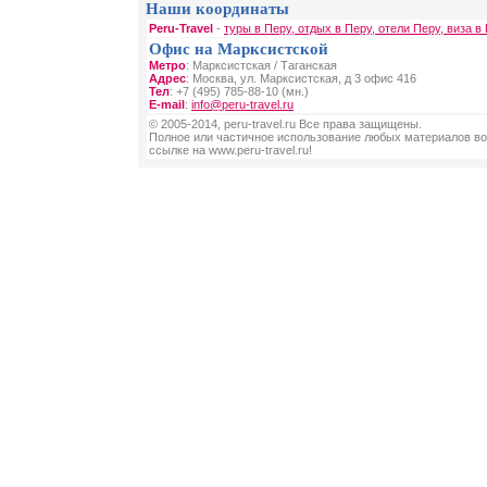
Наши координаты
Peru-Travel
-
туры в Перу, отдых в Перу, отели Перу, виза в
Офис на Марксистской
Метро
: Марксистская / Таганская
Адрес
: Москва, ул. Марксистская, д 3 офис 416
Тел
: +7 (495) 785-88-10 (мн.)
E-mail
:
info@peru-travel.ru
© 2005-2014, peru-travel.ru Все права защищены.
Полное или частичное использование любых материалов во
ссылке на www.peru-travel.ru!