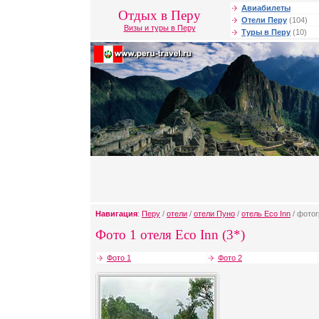
Авиабилеты
Отдых в Перу
Отели Перу
(104)
Визы и туры в Перу
Туры в Перу
(10)
Навигация
:
Перу
/
отели
/
отели Пуно
/
отель Eco Inn
/ фотог
Фото 1 отеля Eco Inn (3*)
Фото 1
Фото 2